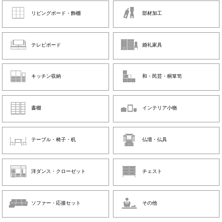
リビングボード・飾棚
部材加工
テレビボード
婚礼家具
キッチン収納
和・民芸・桐箪笥
書棚
インテリア小物
テーブル・椅子・机
仏壇・仏具
洋ダンス・クローゼット
チェスト
ソファー・応接セット
その他