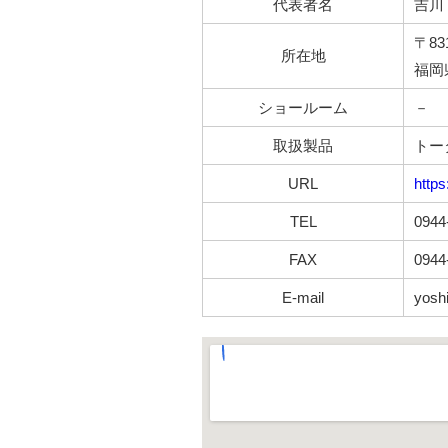
代表者名
吉川
〒831
所在地
福岡
ショールーム
－
取扱製品
トー
URL
https
TEL
0944
FAX
0944
E-mail
yosh