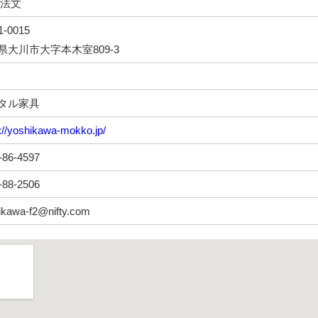
 法文
-0015
県大川市大字本木室809-3
タル家具
://yoshikawa-mokko.jp/
-86-4597
-88-2506
ikawa-f2@nifty.com