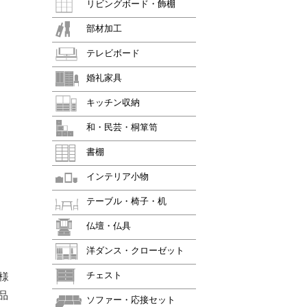
リビングボード・飾棚
部材加工
テレビボード
婚礼家具
キッチン収納
和・民芸・桐箪笥
書棚
インテリア小物
テーブル・椅子・机
仏壇・仏具
洋ダンス・クローゼット
チェスト
様
品
ソファー・応接セット