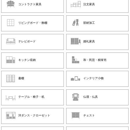
コントラクト家具
注文家具
リビングボード・飾棚
部材加工
テレビボード
婚礼家具
キッチン収納
和・民芸・桐箪笥
書棚
インテリア小物
テーブル・椅子・机
仏壇・仏具
洋ダンス・クローゼット
チェスト