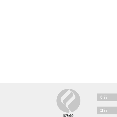
あ行
は行