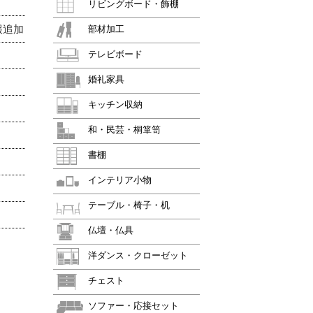
リビングボード・飾棚
報追加
部材加工
テレビボード
婚礼家具
キッチン収納
和・民芸・桐箪笥
書棚
インテリア小物
テーブル・椅子・机
仏壇・仏具
洋ダンス・クローゼット
チェスト
ソファー・応接セット