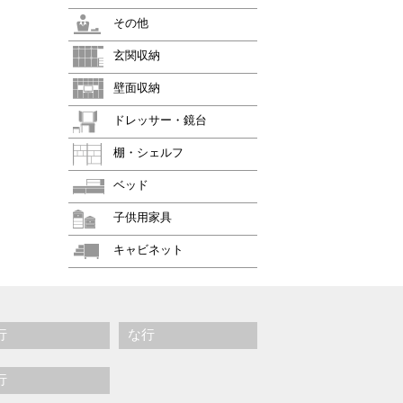
その他
玄関収納
壁面収納
ドレッサー・鏡台
棚・シェルフ
ベッド
子供用家具
キャビネット
行
な行
行