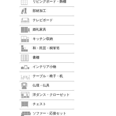
リビングボード・飾棚
部材加工
テレビボード
婚礼家具
キッチン収納
和・民芸・桐箪笥
書棚
インテリア小物
テーブル・椅子・机
仏壇・仏具
洋ダンス・クローゼット
チェスト
ソファー・応接セット