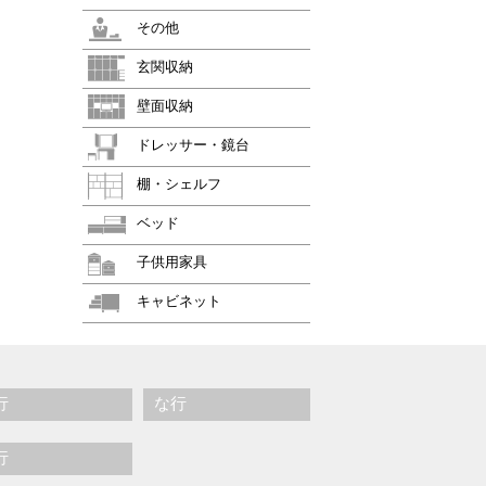
その他
玄関収納
壁面収納
ドレッサー・鏡台
棚・シェルフ
ベッド
子供用家具
キャビネット
行
な行
行