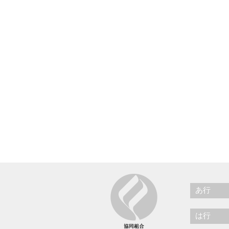
あ行
は行