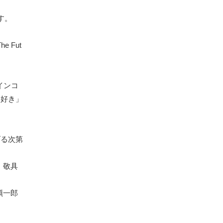
す。
 Fut
インコ
「好き」
げる次第
敬具
愼一郎