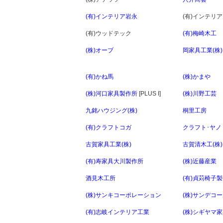
(有)インテリア岩永
(有)インテリ
(有)ウッドテック
(有)梅崎木工
(株)オーブ
岡家具工業(株)
(有)かね馬
(株)かまや
(株)河口家具製作所
[PLUS I]
(株)川野工芸
九銘ハウジング(株)
桐里工房
(有)クラフトコガ
クラフト･ヤノ
古賀家具工業(株)
古賀清木工(株)
(有)寿家具大川製作所
(株)近藤産業
酒見木工所
(有)貞苅椅子
(株)サンキコーポレーション
(株)サンデコ
(有)志岐インテリア工業
(株)シギヤマ