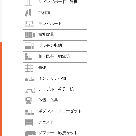
リビングボード・飾棚
部材加工
テレビボード
婚礼家具
キッチン収納
和・民芸・桐箪笥
書棚
インテリア小物
テーブル・椅子・机
仏壇・仏具
洋ダンス・クローゼット
チェスト
ソファー・応接セット