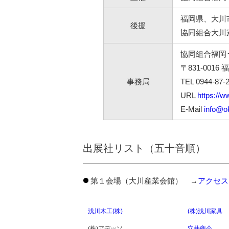
福岡県、大川
後援
協同組合大川
協同組合福岡
〒831-001
事務局
TEL 0944-87-2
URL
https://w
E-Mail
info@ok
出展社リスト（五十音順）
第１会場（大川産業会館） →
アクセス
浅川木工(株)
(株)浅川家具
(株)アデッソ
穴井商会