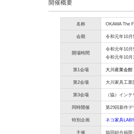
開催概要
名称
OKAWA The Fut
会期
令和元年10月
令和元年10月9
開場時間
令和元年10月1
第1会場
大川産業会館
第2会場
大川家具工業
第3会場
（協）インテ
同時開催
第29回新作
特別企画
ネコ家具LAB!
主催
協同組合福岡