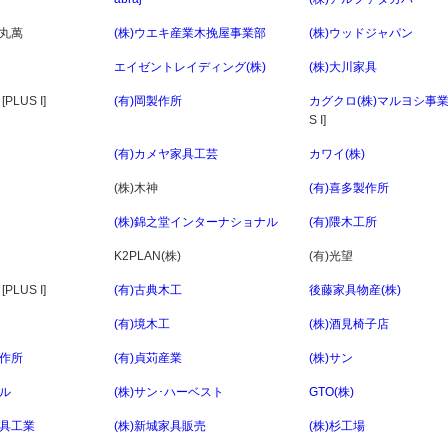
ア丸萬
(株)ウエキ産業木挽屋事業部
(株)ウッドジャパン
エイゼントレイディング(株)
(株)大川家具
[PLUS I]
(有)岡製作所
カグクロ(株)マルヨシ事
S I]
(有)カメヤ家具工芸
カワイ(株)
(株)木神
(有)喜多製作所
(株)錦之堂インターナショナル
(有)隈木工所
K2PLAN(株)
(有)光望
[PLUS I]
(有)古典木工
後藤家具物産(株)
(有)境木工
(株)酒見椅子店
製作所
(有)貞苅産業
(株)サン
ール
(株)サン･ハーベスト
GTO(株)
家具工業
(株)新城家具販売
(株)杉工場