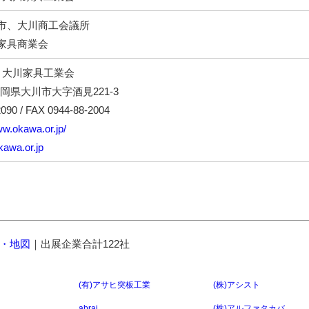
市、大川商工会議所
家具商業会
･大川家具工業会
6 福岡県大川市大字酒見221-3
090 / FAX 0944-88-2004
ww.okawa.or.jp/
awa.or.jp
・地図
｜出展企業合計122社
(有)アサヒ突板工業
(株)アシスト
abraj
(株)アルファタカバ