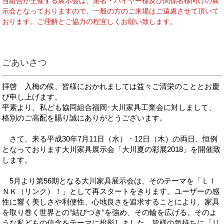
当組合が主催する展示会は、業者・バイヤー様及び関係者様向けの展
示会となっておりますので、一般の方のご来場はご遠慮させて頂いて
おります。ご理解とご協力の程宜しくお願い致します。
ごあいさつ
拝啓 入梅の候、皆様におかれましては益々ご清栄のこととお慶
び申し上げます。
平素より、私ども協同組合福岡･大川家具工業会に対しまして、
格別のご高配を賜り誠にありがとうございます。
さて、来る平成30年7月11日（水）・12日（木）の両日、恒例
となっております大川家具展示会「大川夏の彩展2018」を開催致
します。
5月より第56期となる大川家具展示会は、そのテーマを「ＬＩ
ＮＫ（リンク）！」として再スタートをきります。ユーザーの感
性に響く美しさや利便性、心地良さを追求することにより、家具
を取り巻く世界との“結びつき”を強め、その輪を広げる。そのよ
うな私どもの信念をテーマに投影しました。皆様の気持ちに「リ