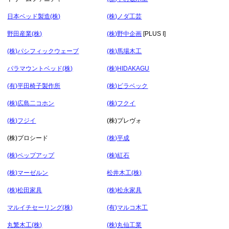
日本ベッド製造(株)
(株)ノダ工芸
野田産業(株)
(株)野中企画
[PLUS I]
(株)パシフィックウェーブ
(株)馬場木工
パラマウントベッド(株)
(株)HIDAKAGU
(有)平田椅子製作所
(株)ビラベック
(株)広島二コホン
(株)フクイ
(株)フジイ
(株)プレヴォ
(株)プロシード
(株)平成
(株)ペップアップ
(株)紅石
(株)マーゼルン
松井木工(株)
(株)松田家具
(株)松永家具
マルイチセーリング(株)
(有)マルコ木工
丸繁木工(株)
(株)丸仙工業