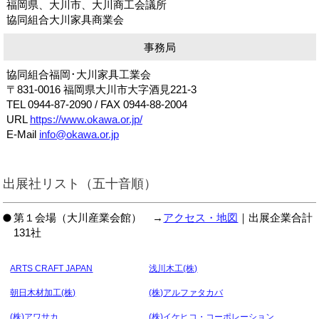
福岡県、大川市、大川商工会議所
協同組合大川家具商業会
事務局
協同組合福岡･大川家具工業会
〒831-0016 福岡県大川市大字酒見221-3
TEL 0944-87-2090 / FAX 0944-88-2004
URL
https://www.okawa.or.jp/
E-Mail
info@okawa.or.jp
出展社リスト（五十音順）
第１会場（大川産業会館） →
アクセス・地図
｜出展企業合計
131社
ARTS CRAFT JAPAN
浅川木工(株)
朝日木材加工(株)
(株)アルファタカバ
(株)アワサカ
(株)イケヒコ・コーポレーション