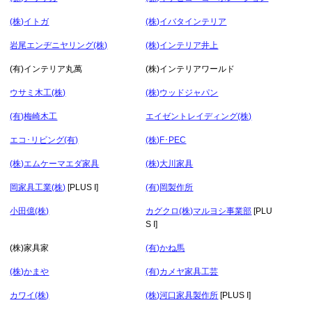
(株)イトガ
(株)イバタインテリア
岩尾エンヂニヤリング(株)
(株)インテリア井上
(有)インテリア丸萬
(株)インテリアワールド
ウサミ木工(株)
(株)ウッドジャパン
(有)梅崎木工
エイゼントレイディング(株)
エコ･リビング(有)
(株)F･PEC
(株)エムケーマエダ家具
(株)大川家具
岡家具工業(株)
[PLUS I]
(有)岡製作所
小田億(株)
カグクロ(株)マルヨシ事業部
[PLU
S I]
(株)家具家
(有)かね馬
(株)かまや
(有)カメヤ家具工芸
カワイ(株)
(株)河口家具製作所
[PLUS I]