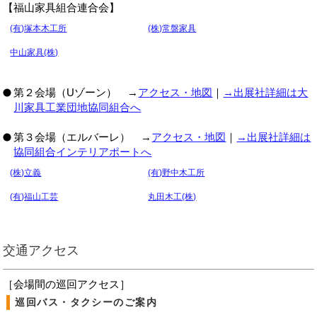
【福山家具組合連合会】
(有)塚本木工所
(株)常盤家具
中山家具(株)
第２会場（Uゾーン） →
アクセス・地図
｜
→出展社詳細は大
川家具工業団地協同組合へ
第３会場（エルバーレ） →
アクセス・地図
｜
→出展社詳細は
協同組合インテリアポートへ
(株)立義
(有)野中木工所
(有)福山工芸
丸田木工(株)
交通アクセス
［会場間の巡回アクセス］
巡回バス・タクシーのご案内