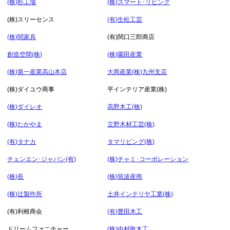
(株)杉工場
(株)スマート･リビング
(株)スリーセンス
(有)生松工芸
(株)関家具
(有)関口三郎商店
創造空間(株)
(株)園田産業
(株)第一産業高山本店
大商産業(株)九州支店
(株)ダイユウ商事
平インテリア産業(株)
(株)ダイレオ
高野木工(株)
(株)たかやま
立野木材工芸(株)
(有)タナカ
タマリビング(株)
チェンエン･ジャパン(有)
(株)チャミ･コーポレーション
(株)長
(株)筑波産商
(株)辻製作所
土井インテリヤ工業(株)
(有)利根商会
(有)豊田木工
ドリームファニチャー
(株)中村敬木工