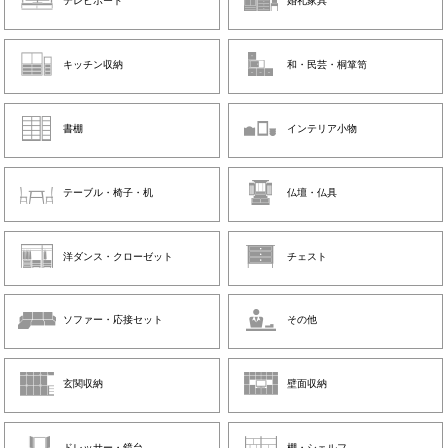
テレビボード
婚礼家具
キッチン収納
和・民芸・桐箪笥
書棚
インテリア小物
テーブル・椅子・机
仏壇・仏具
洋ダンス・クローゼット
チェスト
ソファー・応接セット
その他
玄関収納
壁面収納
ドレッサー・鏡台
棚・シェルフ