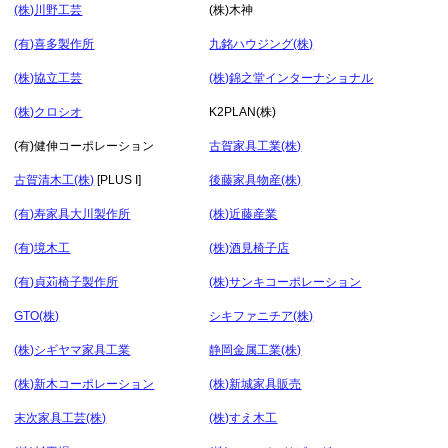
(株)川野工芸
(株)木神
(有)喜多製作所
九銘ハウジング(株)
(株)協立工芸
(株)錦之堂インターナショナル
(株)クロシオ
K2PLAN(株)
(有)健伸コーポレーション
古賀家具工業(株)
古賀清木工(株)
[PLUS I]
後藤家具物産(株)
(有)寿家具大川製作所
(株)近藤産業
(有)境木工
(株)酒見椅子店
(有)貞苅椅子製作所
(株)サンキコーポレーション
GTO(株)
シキファニチア(株)
(株)シギヤマ家具工業
静岡金属工業(株)
(株)新木コーポレーション
(株)新城家具販売
末次家具工芸(株)
(株)すえ木工