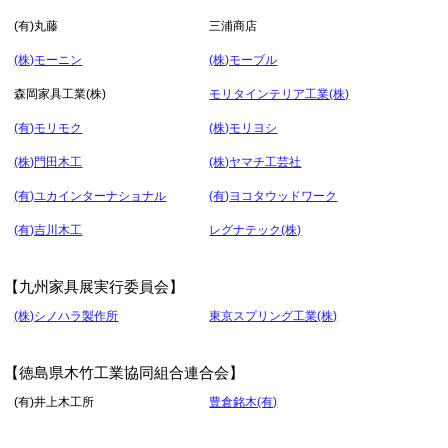
(有)丸藤
三浦商店
(株)モーニン
(株)モーブル
森岡家具工業(株)
モリタインテリア工業(株)
(有)モリモク
(株)モリヨシ
(株)門田木工
(株)ヤマチ工芸社
(有)ユカインターナショナル
(有)ヨコタウッドワーク
(有)吉川木工
レグナテック(株)
【九州家具展実行委員会】
(株)シノハラ製作所
東京スプリング工業(株)
【徳島県木竹工業協同組合連合会】
(有)井上木工所
豊倉銘木(有)