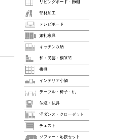
リビングボード・飾棚
部材加工
テレビボード
婚礼家具
キッチン収納
和・民芸・桐箪笥
書棚
インテリア小物
テーブル・椅子・机
仏壇・仏具
洋ダンス・クローゼット
チェスト
ソファー・応接セット