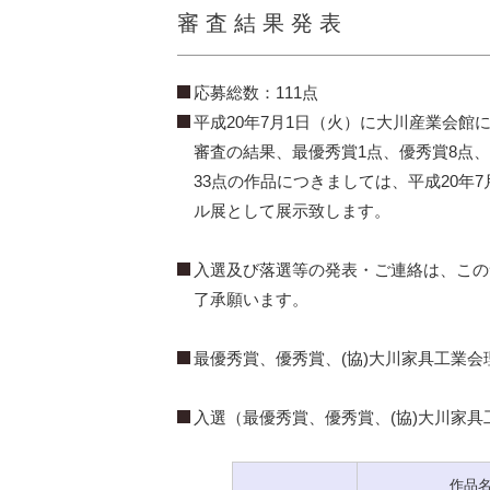
審 査 結 果 発 表
応募総数：111点
平成20年7月1日（火）に大川産業会
審査の結果、最優秀賞1点、優秀賞8点、
33点の作品につきましては、平成20年7
ル展として展示致します。
入選及び落選等の発表・ご連絡は、この
了承願います。
最優秀賞、優秀賞、(協)大川家具工業
入選（最優秀賞、優秀賞、(協)大川家
作品