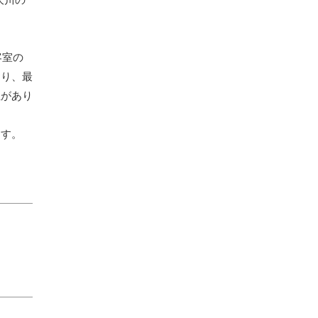
。
客室の
おり、最
性があり
ます。