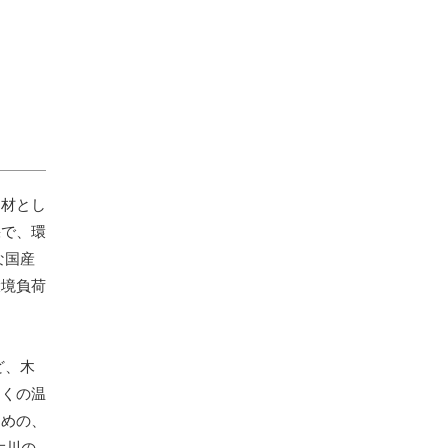
用材とし
採で、環
な国産
環境負荷
ど、木
多くの温
ための、
大川の