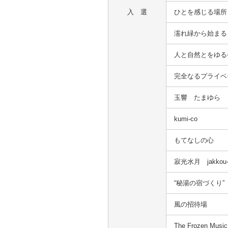
入 選
ひとを感じる場所
濡れ緑から始まる
人と自然とをゆる
完全なるプライベ
玉響 たまゆら
kumi-co
もてなしの心
寂光水月 jakkou-s
“秘湯の宿づくり”
風の招待場
The Frozen Music