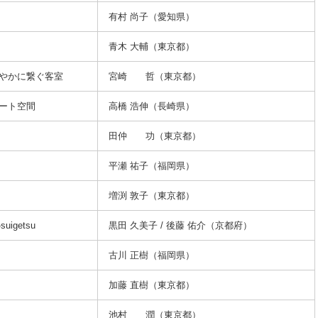
有村 尚子（愛知県）
青木 大輔（東京都）
やかに繋ぐ客室
宮崎 哲（東京都）
ート空間
高橋 浩伸（長崎県）
田仲 功（東京都）
平瀬 祐子（福岡県）
増渕 敦子（東京都）
uigetsu
黒田 久美子 / 後藤 佑介（京都府）
古川 正樹（福岡県）
加藤 直樹（東京都）
池村 潤（東京都）