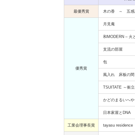
最優秀賞
木の香 ～ 五感
月見庵
和MODERN – 
支流の部屋
包
優秀賞
風入れ 床板の間
TSUITATE ～衝
かどのまるいへや
日本家屋とDNA
工業会理事長賞
tayasu residence