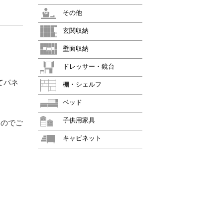
その他
玄関収納
壁面収納
ドレッサー・鏡台
てパネ
棚・シェルフ
ベッド
子供用家具
んのでご
キャビネット