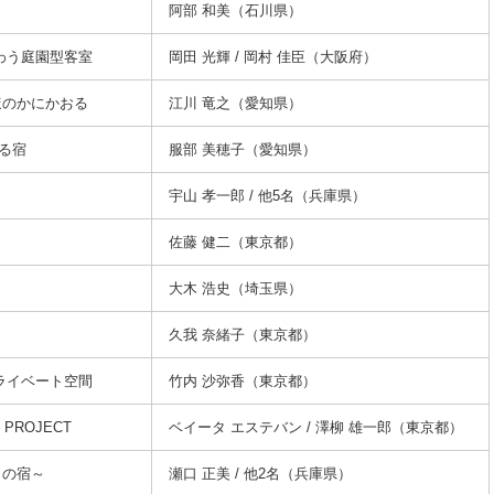
阿部 和美（石川県）
味わう庭園型客室
岡田 光輝 / 岡村 佳臣（大阪府）
ほのかにかおる
江川 竜之（愛知県）
る宿
服部 美穂子（愛知県）
宇山 孝一郎 / 他5名（兵庫県）
佐藤 健二（東京都）
大木 浩史（埼玉県）
久我 奈緒子（東京都）
プライベート空間
竹内 沙弥香（東京都）
” PROJECT
ベイータ エステバン / 澤柳 雄一郎（東京都）
りの宿～
瀬口 正美 / 他2名（兵庫県）