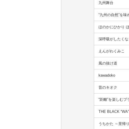
九州舞台
“九州の自然”を
ほのかにひかり 
深呼吸がしたくな
えんがわくみこ
風の抜け道
kawadoko
昔のキオク
“距離”を楽しむ
THE BLACK “WA
うちかた ～里帰