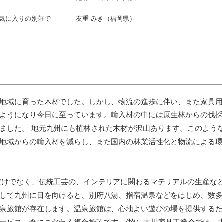
気に入りの別荘で
友重 みき（福岡県）
地域に育った木材でした。しかし、物流の進歩に伴い、また家具
ようになり今日に至っています。輸入材の中には原生林からの伐
ました。 地元九州にも植林された木材が沢山あります。このよう
地域からの輸入材を減らし、また国内の林業活性化と物流による
けでなく、伝統工芸の、インテリアに関わるマテリアルの生産な
して九州に目を向けると、別府八湯、指宿温泉などをはじめ、数
泉旅館が存在します。温泉旅館は、心地よい遊びの場を提供する
ービス、食にこだわる複合施設です。(協）大川家具工業会では、