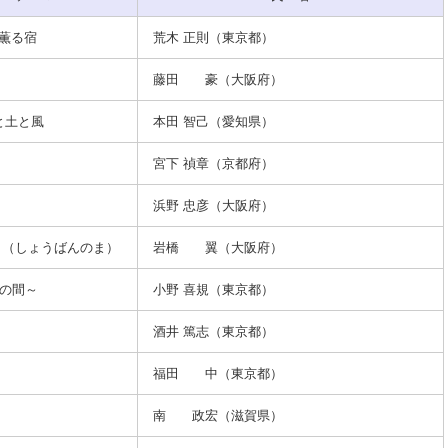
薫る宿
荒木 正則（東京都）
藤田 豪（大阪府）
火と土と風
本田 智己（愛知県）
宮下 禎章（京都府）
浜野 忠彦（大阪府）
 （しょうばんのま）
岩橋 翼（大阪府）
立の間～
小野 喜規（東京都）
酒井 篤志（東京都）
福田 中（東京都）
南 政宏（滋賀県）